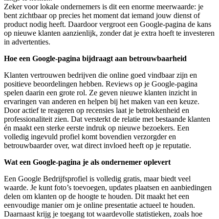
Zeker voor lokale ondernemers is dit een enorme meerwaarde: je
bent zichtbaar op precies het moment dat iemand jouw dienst of
product nodig heeft. Daardoor vergroot een Google-pagina de kans
op nieuwe klanten aanzienlijk, zonder dat je extra hoeft te investeren
in advertenties.
Hoe een Google-pagina bijdraagt aan betrouwbaarheid
Klanten vertrouwen bedrijven die online goed vindbaar zijn en
positieve beoordelingen hebben. Reviews op je Google-pagina
spelen daarin een grote rol. Ze geven nieuwe klanten inzicht in
ervaringen van anderen en helpen bij het maken van een keuze.
Door actief te reageren op recensies laat je betrokkenheid en
professionaliteit zien. Dat versterkt de relatie met bestaande klanten
én maakt een sterke eerste indruk op nieuwe bezoekers. Een
volledig ingevuld profiel komt bovendien verzorgder en
betrouwbaarder over, wat direct invloed heeft op je reputatie.
Wat een Google-pagina je als ondernemer oplevert
Een Google Bedrijfsprofiel is volledig gratis, maar biedt veel
waarde. Je kunt foto’s toevoegen, updates plaatsen en aanbiedingen
delen om klanten op de hoogte te houden. Dit maakt het een
eenvoudige manier om je online presentatie actueel te houden.
Daarnaast krijg je toegang tot waardevolle statistieken, zoals hoe